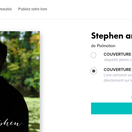
veautés
Publiez votre livre
Stephen a
de
Pixlmotion
COUVERTURE 
Jaquette pleine c
COUVERTURE 
Livre cartonné a
directement sur l