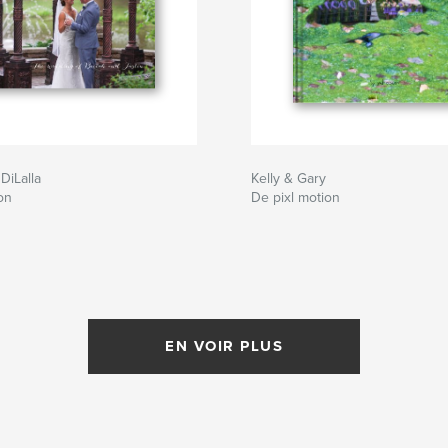
DiLalla
Kelly & Gary
on
De pixl motion
EN VOIR PLUS