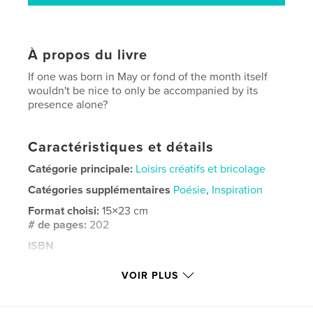
À propos du livre
If one was born in May or fond of the month itself
wouldn't be nice to only be accompanied by its
presence alone?
Caractéristiques et détails
Catégorie principale:
Loisirs créatifs et bricolage
Catégories supplémentaires
Poésie
,
Inspiration
Format choisi:
15×23 cm
# de pages:
202
ISBN
Couverture souple: 9798211777620
VOIR PLUS
Date de publication:
nov 24, 2022
Langue
English