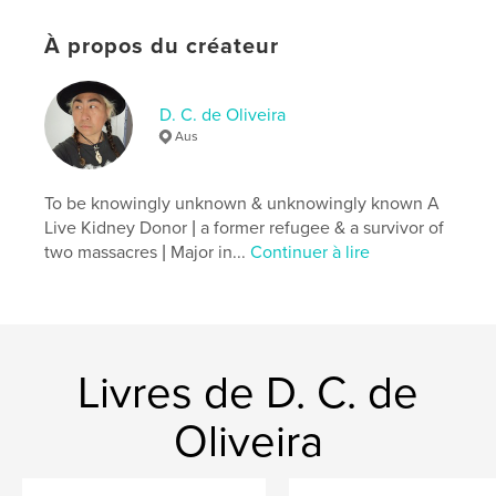
Mots-clés
À propos du créateur
,
,
,
,
Poem
May
Notebook
Diary
Journal
D. C. de Oliveira
Aus
To be knowingly unknown & unknowingly known A
Live Kidney Donor | a former refugee & a survivor of
two massacres | Major in...
Continuer à lire
Livres de D. C. de
Oliveira