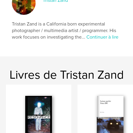
Tristan Zand
ISBN
Couverture rigide imprimée: 9798211806276
Date de publication:
oct 31, 2022
Tristan Zand is a California born experimental
Langue
English
photographer / multimedia artist / programmer. His
work focuses on investigating the...
Continuer à lire
Mots-clés
,
,
photobook
haiku
iceland
Livres de Tristan Zand