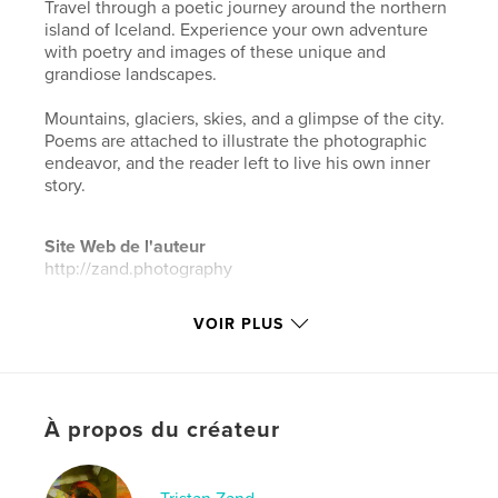
Travel through a poetic journey around the northern
island of Iceland. Experience your own adventure
with poetry and images of these unique and
grandiose landscapes.
Mountains, glaciers, skies, and a glimpse of the city.
Poems are attached to illustrate the photographic
endeavor, and the reader left to live his own inner
story.
Site Web de l'auteur
http://zand.photography
VOIR PLUS
Caractéristiques et détails
Catégorie principale:
Livres d'art et de photographie
Catégories supplémentaires
Photographie
artistique
,
Voyages
À propos du créateur
Format choisi:
Portrait standard, 20×25 cm
# de pages:
48