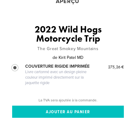
APERÇU
2022 Wild Hogs
Motorcycle Trip
The Great Smokey Mountains
de
Kirit Patel MD
COUVERTURE RIGIDE IMPRIMÉE
275,26 €
Livre cartonné avec un design pleine
couleur imprimé directement sur la
jaquette rigide
La TVA sera ajoutée à la commande.