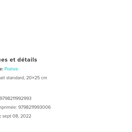
es et détails
e:
Poésie
rait standard, 20×25 cm
 9798211992993
imprimée: 9798211993006
:
sept 08, 2022