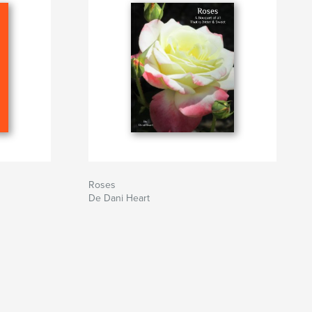
Roses
De Dani Heart