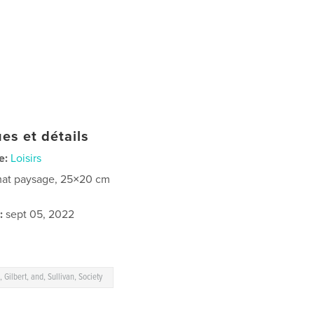
es et détails
e:
Loisirs
at paysage, 25×20 cm
:
sept 05, 2022
 Gilbert, and, Sullivan, Society