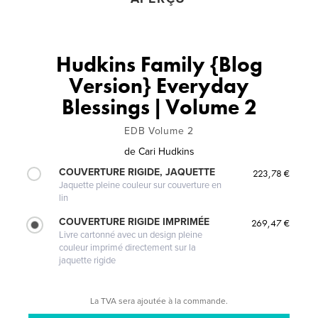
Hudkins Family {Blog
Version} Everyday
Blessings | Volume 2
EDB Volume 2
de
Cari Hudkins
COUVERTURE RIGIDE, JAQUETTE
223,78 €
Jaquette pleine couleur sur couverture en
lin
COUVERTURE RIGIDE IMPRIMÉE
269,47 €
Livre cartonné avec un design pleine
couleur imprimé directement sur la
jaquette rigide
La TVA sera ajoutée à la commande.