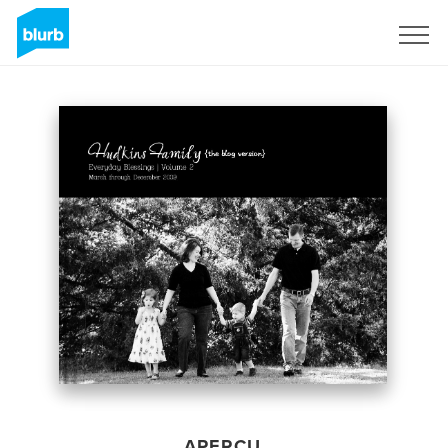
S'inscrire
APERÇU