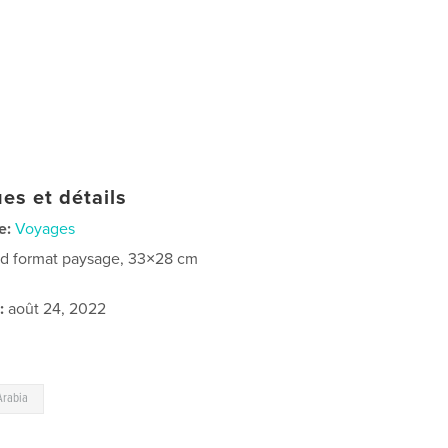
es et détails
e:
Voyages
d format paysage, 33×28 cm
:
août 24, 2022
Arabia