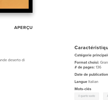
APERÇU
Caractéristiqu
Catégorie principal
rande deserto di
Format choisi:
Gran
# de pages:
136
Date de publication
Langue
Italian
Mots-clés
,
il quarto vuoto