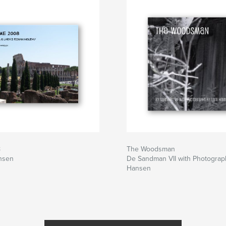
8
The Woodsman
nsen
De Sandman VII with Photograp
Hansen