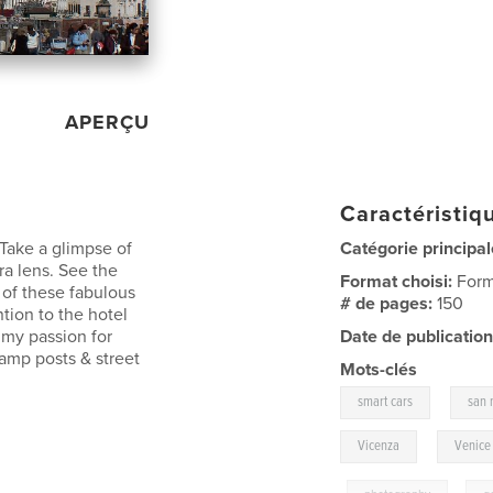
APERÇU
Caractéristiqu
 Take a glimpse of
Catégorie principal
a lens. See the
Format choisi:
Form
 of these fabulous
# de pages:
150
ntion to the hotel
e my passion for
Date de publication
amp posts & street
Mots-clés
,
smart cars
san 
,
Vicenza
Venice