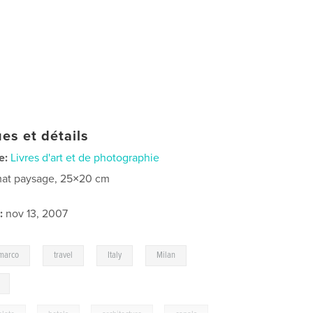
es et détails
e:
Livres d'art et de photographie
at paysage, 25×20 cm
:
nov 13, 2007
,
,
,
,
marco
travel
Italy
Milan