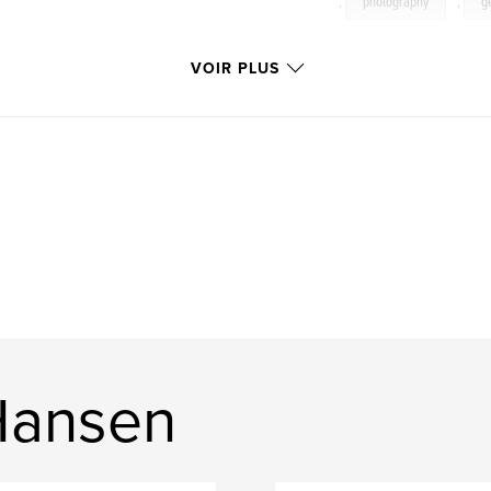
,
photography
,
g
duomo
,
piazza
VOIR PLUS
 Hansen