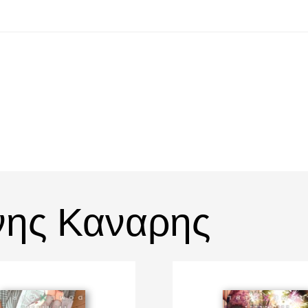
νης Καναρης