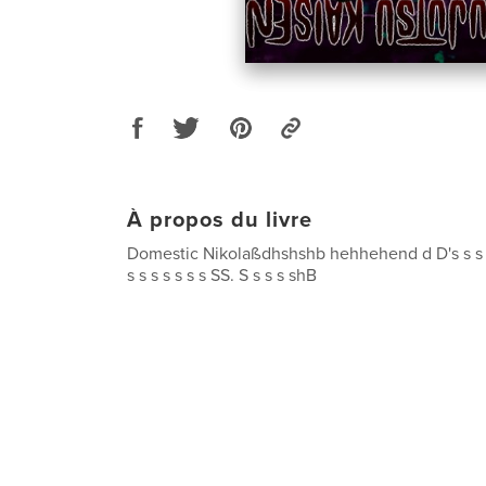
À propos du livre
Domestic Nikolaßdhshshb hehhehend d D's s s s 
s s s s s s s SS. S s s s shB