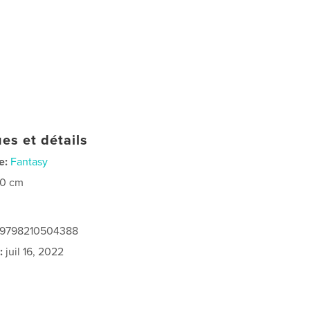
es et détails
e:
Fantasy
20 cm
: 9798210504388
:
juil 16, 2022