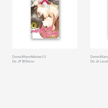
DomeXKanoNikolas1-2
DomeXKano
De JP BObiros
De Jk Local