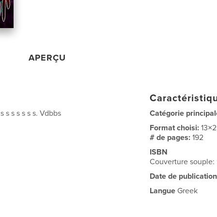
APERÇU
Caractéristiqu
s s s s s s. Vdbbs
Catégorie principal
Format choisi:
13×
# de pages:
192
ISBN
Couverture souple
Date de publication
Langue
Greek