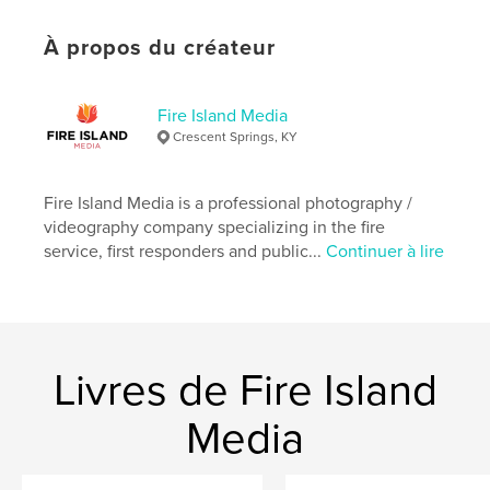
Format choisi:
15×23 cm
# de pages:
48
À propos du créateur
ISBN
Couverture souple: 9798210479662
Date de publication:
juil 06, 2022
Fire Island Media
Crescent Springs, KY
Langue
English
Mots-clés
Fire Island Media is a professional photography /
,
,
Fire Truck
Fire Engine
Cincinnati Fire Dept
videography company specializing in the fire
service, first responders and public...
Continuer à lire
Livres de Fire Island
Media