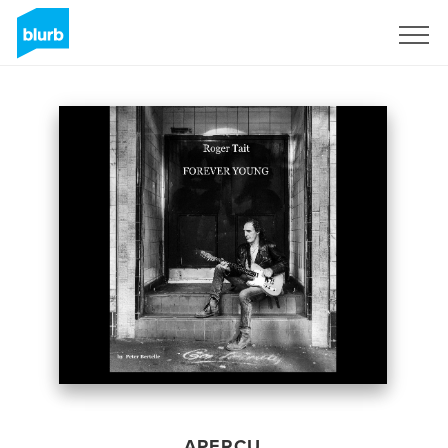
S'inscrire
APERÇU