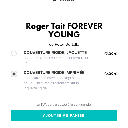
Roger Tait FOREVER
YOUNG
de
Peter Bertelle
COUVERTURE RIGIDE, JAQUETTE
73,26 €
Jaquette pleine couleur sur couverture en
lin
COUVERTURE RIGIDE IMPRIMÉE
76,26 €
Livre cartonné avec un design pleine
couleur imprimé directement sur la
jaquette rigide
La TVA sera ajoutée à la commande.