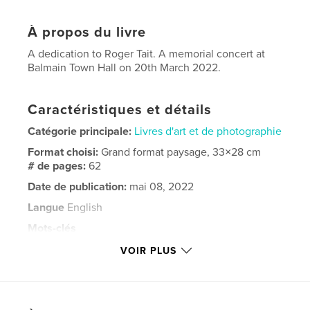
À propos du livre
A dedication to Roger Tait. A memorial concert at
Balmain Town Hall on 20th March 2022.
Caractéristiques et détails
Catégorie principale:
Livres d'art et de photographie
Format choisi:
Grand format paysage, 33×28 cm
# de pages:
62
Date de publication:
mai 08, 2022
Langue
English
Mots-clés
,
,
,
memorial.
farewells
music
VOIR PLUS
photography