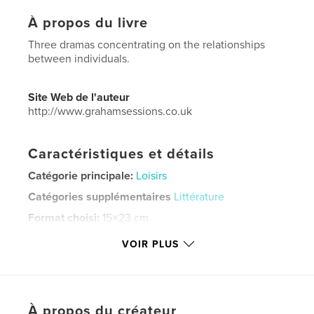
À propos du livre
Three dramas concentrating on the relationships
between individuals.
Site Web de l'auteur
http://www.grahamsessions.co.uk
Caractéristiques et détails
Catégorie principale:
Loisirs
Catégories supplémentaires
Littérature
Format choisi:
15×23 cm
# de pages:
72
VOIR PLUS
ISBN
Couverture souple: 9798210287502
Date de publication:
mai 03, 2022
Langue
English
À propos du créateur