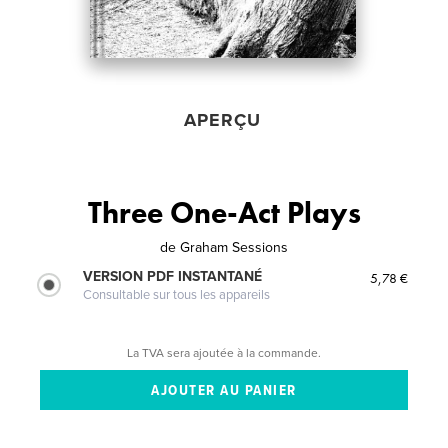
APERÇU
Three One-Act Plays
de
Graham Sessions
VERSION PDF INSTANTANÉ
5,78 €
Consultable sur tous les appareils
La TVA sera ajoutée à la commande.