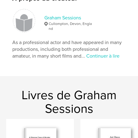
Mots-clés
,
,
,
apologies
sadness
relationships
Graham Sessions
Cullompton, Devon, Engla
drama
nd
As a professional actor and have appeared in many
productions, including both professional and
amateur, in many short films and...
Continuer à lire
Livres de Graham
Sessions