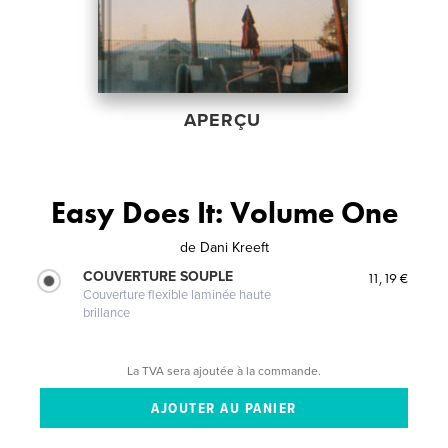
APERÇU
Easy Does It: Volume One
de
Dani Kreeft
COUVERTURE SOUPLE
11,19 €
Couverture flexible laminée haute
brillance
La TVA sera ajoutée à la commande.