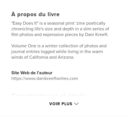
À propos du livre
"Easy Does It" is a seasonal print 'zine poetically
chronicling life's size and depth in a slim series of
film photos and expressive pieces by Dani Kreeft.
Volume One is a winter collection of photos and
journal entries logged while living in the warm
winds of California and Arizona.
Site Web de l'auteur
https://www.danikreeftwrites.com
Caractéristiques et détails
VOIR PLUS
Catégorie principale:
Voyages
Catégories supplémentaires
Livres d'art et de
photographie
,
Biographies et mémoires