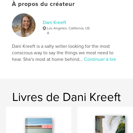
Format choisi:
13×20 cm
À propos du créateur
# de pages:
60
ISBN
Couverture souple: 9798210284679
Dani Kreeft
Los Angeles, California, US
Date de publication:
mai 02, 2022
A
Langue
English
Dani Kreeft is a salty writer looking for the most
Mots-clés
conscious way to say the things we most need to
,
,
film photography
writing
travel
hear. She's most at home behind...
Continuer à lire
Livres de Dani Kreeft