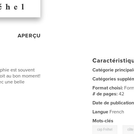
APERÇU
Caractéristiqu
aphie est souvent
Catégorie principal
droit au bon moment!
Catégories supplé
ec une belle
Format choisi:
Form
# de pages:
42
Date de publication
Langue
French
Mots-clés
,
cap Fréhel
côte