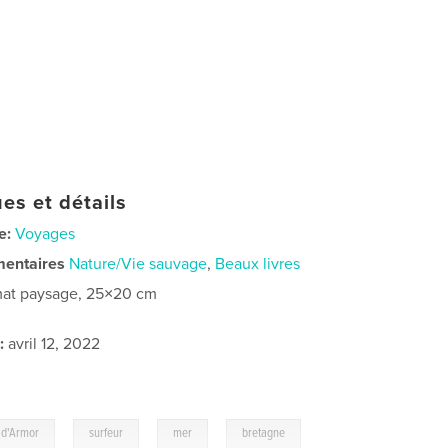
es et détails
e:
Voyages
mentaires
Nature/Vie sauvage
,
Beaux livres
at paysage, 25×20 cm
:
avril 12, 2022
,
,
,
 d'Armor
surfeur
mer
bretagne