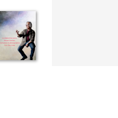
 d'une oeuvre
 Colin