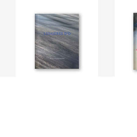
Lumière D'O
La création
De ERIC ELIE COLIN
De Eric Elie