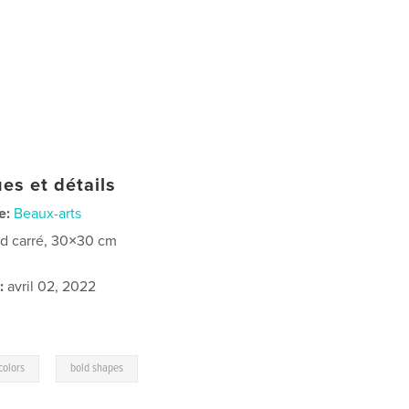
es et détails
e:
Beaux-arts
d carré, 30×30 cm
:
avril 02, 2022
,
colors
bold shapes