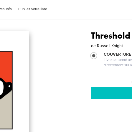
veautés
Publiez votre livre
Threshold
de
Russell Knight
COUVERTURE 
Livre cartonné a
directement sur l