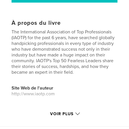
À propos du livre
The International Association of Top Professionals
(IAOTP) for the past 6 years, have searched globally
handpicking professionals in every type of industry
who have demonstrated success not only in their
industry but have made a huge impact on their
community. IAOTP's Top 50 Fearless Leaders share
their stories of success, hardships, and how they
became an expert in their field.
Site Web de l'auteur
http://www.iaotp.com
Caractéristiques et détails
VOIR PLUS
Catégorie principale:
Inspiration
Catégories supplémentaires
Entreprises et