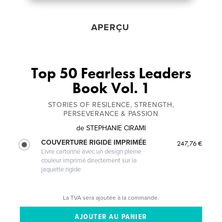
APERÇU
Top 50 Fearless Leaders
Book Vol. 1
STORIES OF RESILENCE, STRENGTH,
PERSEVERANCE & PASSION
de
STEPHANIE CIRAMI
COUVERTURE RIGIDE IMPRIMÉE
247,76 €
Livre cartonné avec un design pleine
couleur imprimé directement sur la
jaquette rigide
La TVA sera ajoutée à la commande.