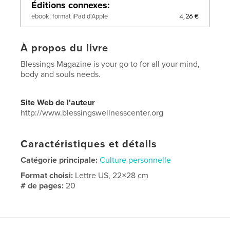
Éditions connexes
4,26 €
ebook, format iPad d'Apple
À propos du livre
Blessings Magazine is your go to for all your mind,
body and souls needs.
Site Web de l'auteur
http://www.blessingswellnesscenter.org
Caractéristiques et détails
Catégorie principale:
Culture personnelle
Format choisi:
Lettre US, 22×28 cm
# de pages:
20
Date de publication:
févr 06, 2022
Langue
English