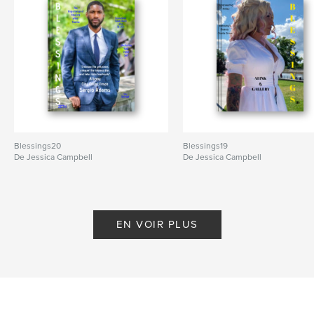
Blessings20
Blessings19
De Jessica Campbell
De Jessica Campbell
EN VOIR PLUS