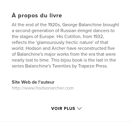
À propos du livre
At the end of the 1920s, George Balanchine brought
a second generation of Russian émigré dancers to
the stages of Europe. His Cotillon, from 1932,
reflects the 'glamourously hectic nature' of that
world. Hodson and Archer have reconstructed five
of Balanchine's major works from the era that were
nearly lost to time. This bijou book is the last in the
series Balanchine's Twenties by Trapeze Press.
Site Web de l'auteur
http://www.hodsonarcher.com
Caractéristiques et détails
VOIR PLUS
Catégorie principale:
Livres d'art et de photographie
Catégories supplémentaires
Portfolios
,
Russie