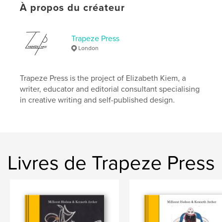
Format choisi:
Petit carré, 18×18 cm
À propos du créateur
# de pages:
62
Date de publication:
déc 04, 2021
Trapeze Press
Langue
English
London
Mots-clés
,
,
,
dance
Ballets Russes
Balanchine
Trapeze Press is the project of Elizabeth Kiem, a
writer, educator and editorial consultant specialising
ballet
in creative writing and self-published design.
Livres de Trapeze Press