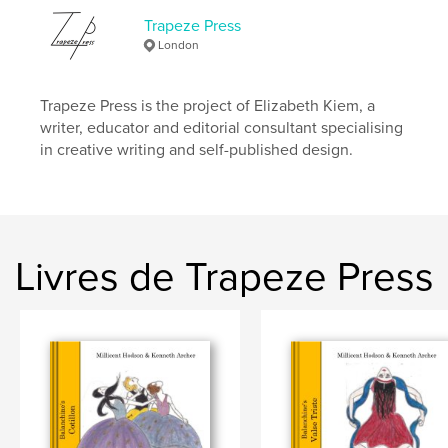
Langue
English
Trapeze Press
Mots-clés
London
,
,
,
ballet
Balanchine
Ballets Russes
Trapeze Press is the project of Elizabeth Kiem, a
dance
writer, educator and editorial consultant specialising
in creative writing and self-published design.
Livres de Trapeze Press