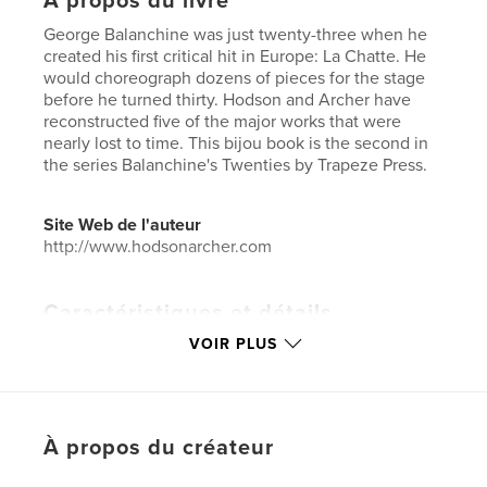
À propos du livre
George Balanchine was just twenty-three when he
created his first critical hit in Europe: La Chatte. He
would choreograph dozens of pieces for the stage
before he turned thirty. Hodson and Archer have
reconstructed five of the major works that were
nearly lost to time. This bijou book is the second in
the series Balanchine's Twenties by Trapeze Press.
Site Web de l'auteur
http://www.hodsonarcher.com
Caractéristiques et détails
VOIR PLUS
Catégorie principale:
Livres d'art et de photographie
Catégories supplémentaires
Portfolios
,
Russie
Format choisi:
Petit carré, 18×18 cm
# de pages:
58
À propos du créateur
Date de publication:
déc 04, 2021