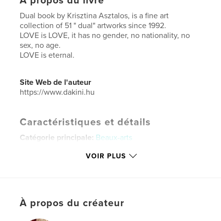
À propos du livre
Dual book by Krisztina Asztalos, is a fine art
collection of 51 " dual" artworks since 1992.
LOVE is LOVE, it has no gender, no nationality, no
sex, no age.
LOVE is eternal.
Site Web de l'auteur
https://www.dakini.hu
Caractéristiques et détails
Catégorie principale:
Beaux-arts
Catégories supplémentaires
Livres d'art et de
VOIR PLUS
photographie
Format choisi:
Petit carré, 18×18 cm
# de pages:
94
ISBN
À propos du créateur
Couverture souple: 9781006288517