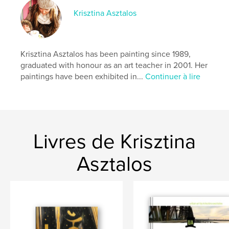
Date de publication:
nov 11, 2021
Krisztina Asztalos
Langue
English
Mots-clés
,
,
,
,
partners
love
couple
dual
Krisztina Asztalos has been painting since 1989,
graduated with honour as an art teacher in 2001. Her
,
fine art
art
paintings have been exhibited in...
Continuer à lire
Livres de Krisztina
Asztalos