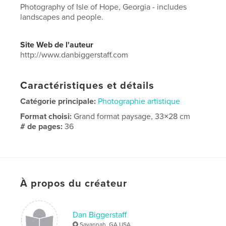
Photography of Isle of Hope, Georgia - includes
landscapes and people.
Site Web de l'auteur
http://www.danbiggerstaff.com
Caractéristiques et détails
Catégorie principale:
Photographie artistique
Format choisi:
Grand format paysage, 33×28 cm
# de pages:
36
Date de publication:
oct 19, 2021
Langue
English
Mots-clés
À propos du créateur
,
landscapes
people
Dan Biggerstaff
Savannah, GA USA