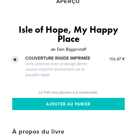
APERÇU
Isle of Hope, My Happy
Place
de
Dan Biggerstaff
COUVERTURE RIGIDE IMPRIMÉE
156,87 €
Livre cartonné avec un design pleine
couleur imprimé directement sur la
jaquette rigide
La TVA sera ajoutée à la commande.
À propos du livre