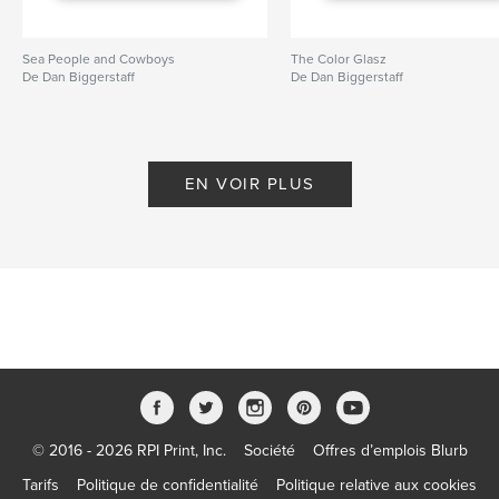
Sea People and Cowboys
The Color Glasz
De Dan Biggerstaff
De Dan Biggerstaff
EN VOIR PLUS
© 2016 - 2026 RPI Print, Inc.
Société
Offres d’emplois Blurb
Tarifs
Politique de confidentialité
Politique relative aux cookies