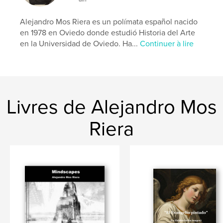
Format choisi:
Petit carré, 18×18 cm
# de pages:
100
Alejandro Mos Riera es un polímata español nacido
ISBN
en 1978 en Oviedo donde estudió Historia del Arte
Couverture souple: 9781320038027
en la Universidad de Oviedo. Ha...
Continuer à lire
Couverture rigide imprimée: 9781320038041
Couverture rigide, jaquette: 9781320038034
Date de publication:
déc 14, 2009
Langue
Spanish
Livres de Alejandro Mos
Mots-clés
Riera
,
,
,
,
2009
Riera
Mos
Alejandro
,
,
Fotografías
Prado
Miñarro
,
Pablo
,
poemas
,
insomnio
,
del
,
atroz
,
luccidez
,
la
,
Con