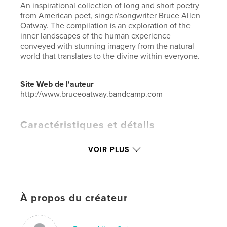
An inspirational collection of long and short poetry
from American poet, singer/songwriter Bruce Allen
Oatway. The compilation is an exploration of the
inner landscapes of the human experience
conveyed with stunning imagery from the natural
world that translates to the divine within everyone.
Site Web de l'auteur
http://www.bruceoatway.bandcamp.com
Caractéristiques et détails
Catégorie principale:
Poésie
VOIR PLUS
Catégories supplémentaires
Littérature
,
Californie
Format choisi:
15×23 cm
# de pages:
116
ISBN
À propos du créateur
Couverture rigide imprimée: 9781006433627
Date de publication:
oct 04, 2021