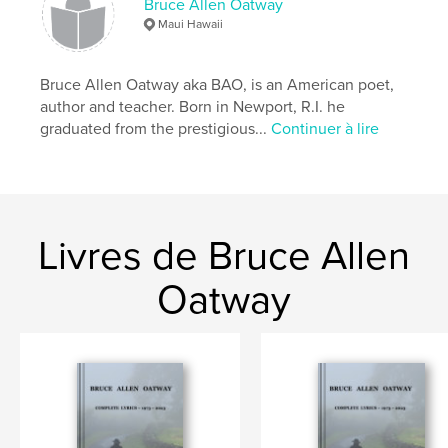
Bruce Allen Oatway
Langue
English
Maui Hawaii
Mots-clés
,
,
,
,
Inspirational
Maui
California
Malibu
Bruce Allen Oatway aka BAO, is an American poet,
author and teacher. Born in Newport, R.I. he
Poetry
graduated from the prestigious...
Continuer à lire
Livres de Bruce Allen
Oatway