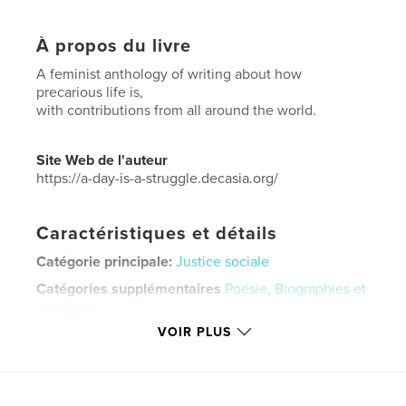
À propos du livre
A feminist anthology of writing about how
precarious life is,
with contributions from all around the world.
Site Web de l'auteur
https://a-day-is-a-struggle.decasia.org/
Caractéristiques et détails
Catégorie principale:
Justice sociale
Catégories supplémentaires
Poésie
,
Biographies et
mémoires
VOIR PLUS
Format choisi:
13×20 cm
# de pages:
210
ISBN
Couverture souple: 9781006531484