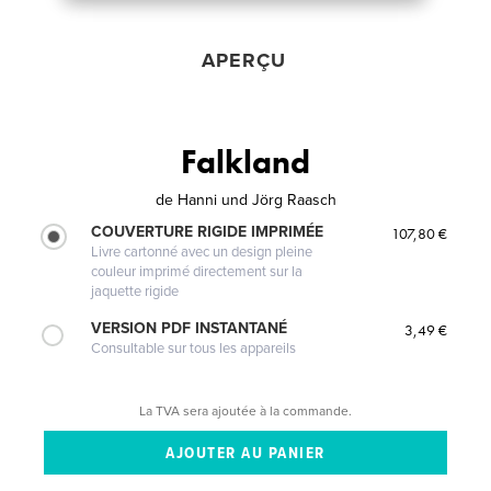
APERÇU
Falkland
de
Hanni und Jörg Raasch
COUVERTURE RIGIDE IMPRIMÉE
107,80 €
Livre cartonné avec un design pleine
couleur imprimé directement sur la
jaquette rigide
VERSION PDF INSTANTANÉ
3,49 €
Consultable sur tous les appareils
La TVA sera ajoutée à la commande.