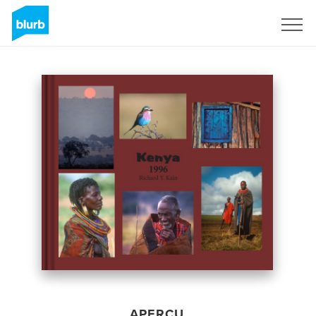
S'inscrire
APERÇU