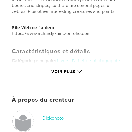
bodies and stripes, so there are several pages of
zebras. Plus other interesting creatures and plants.
Site Web de l'auteur
https://www.richardykain.zenfolio.com
Caractéristiques et détails
Catégorie principale:
Livres d'art et de photographie
Catégories supplémentaires
Nature/Vie sauvage
,
VOIR PLUS
Photographie artistique
Format choisi:
Format paysage, 25×20 cm
# de pages:
62
Date de publication:
août 28, 2021
À propos du créateur
Langue
English
Mots-clés
Dickphoto
,
,
,
,
Masai
Samburu
Pokot
photography