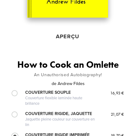
APERÇU
How to Cook an Omlette
An Unauthorised Autobiography!
de
Andrew Fildes
COUVERTURE SOUPLE
16,93 €
Couverture flexible laminée haute
brillance
COUVERTURE RIGIDE, JAQUETTE
21,07 €
Jaquette pleine couleur sur couverture en
lin
COUVERTURE RIGIDE IMPRIMÉE
19,70 €