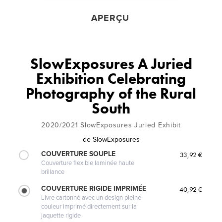
APERÇU
SlowExposures A Juried
Exhibition Celebrating
Photography of the Rural
South
2020/2021 SlowExposures Juried Exhibit
de
SlowExposures
COUVERTURE SOUPLE
33,92 €
Couverture flexible laminée haute
brillance
COUVERTURE RIGIDE IMPRIMÉE
40,92 €
Livre cartonné avec un design pleine
couleur imprimé directement sur la
jaquette rigide