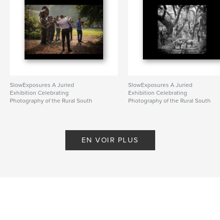
SlowExposures A Juried
SlowExposures A Juried
Exhibition Celebrating
Exhibition Celebrating
Photography of the Rural South
Photography of the Rural South
De SlowExposures
2022
De SlowExposures
EN VOIR PLUS