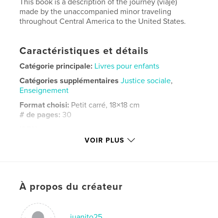
This book is a description of the journey (viaje)
made by the unaccompanied minor traveling
throughout Central America to the United States.
Caractéristiques et détails
Catégorie principale:
Livres pour enfants
Catégories supplémentaires
Justice sociale
,
Enseignement
Format choisi:
Petit carré, 18×18 cm
# de pages:
30
ISBN
Couverture souple: 9781006703195
VOIR PLUS
Date de publication:
juil 20, 2021
Langue
Spanish
Mots-clés
À propos du créateur
,
,
hispanic
refugee
unaccompanied children
juanito25