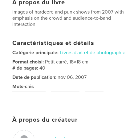
À propos du livre
images of hardcore and punk shows from 2007 with
emphasis on the crowd and audience-to-band
interaction
Caractéristiques et détails
Catégorie principale:
Livres d'art et de photographie
Format choisi:
Petit carré, 18×18 cm
# de pages:
40
Date de publication:
nov 06, 2007
Mots-clés
,
,
,
black and white
photography
music
,
hardcore
punk
À propos du créateur