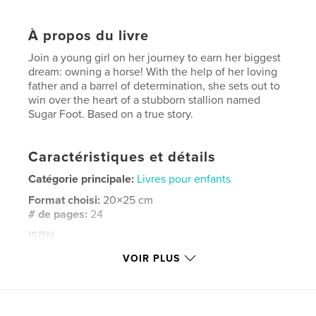
À propos du livre
Join a young girl on her journey to earn her biggest
dream: owning a horse! With the help of her loving
father and a barrel of determination, she sets out to
win over the heart of a stubborn stallion named
Sugar Foot. Based on a true story.
Caractéristiques et détails
Catégorie principale:
Livres pour enfants
Format choisi:
20×25 cm
# de pages:
24
ISBN
Couverture souple: 9781006880445
VOIR PLUS
Date de publication:
juin 05, 2021
Langue
English
Mots-clés