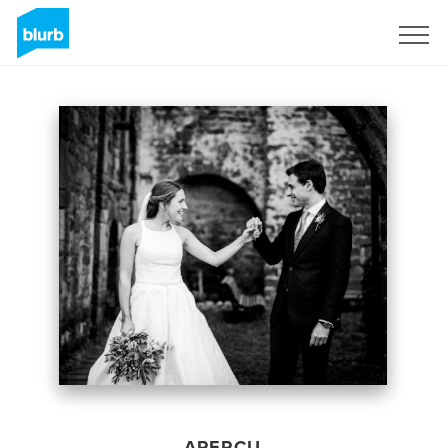
S'inscrire
APERÇU