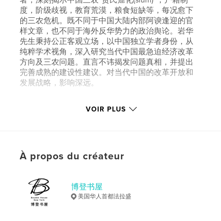
度，阶级歧视，教育荒漠，粮食短缺等，每况愈下
的三农危机。既不同于中国大陆内部阿谀逢迎的官
样文章，也不同于海外反华势力的政治舆论。岩华
先生秉持公正客观立场，以中国独立学者身份，从
纯粹学术视角，深入研究当代中国最急迫经济改革
方向及三农问题。直言不讳揭发问题真相，并提出
完善成熟的建设性建议。对当代中国的改革开放和
发展战略，影响深远。
VOIR PLUS
Caractéristiques et détails
Catégorie principale:
Chine
Catégories supplémentaires
Science politique
À propos du créateur
Format choisi:
15×23 cm
# de pages:
464
Date de publication:
avril 14, 2021
博登书屋
Langue
Undetermined
美国华人首都法拉盛
Mots-clés