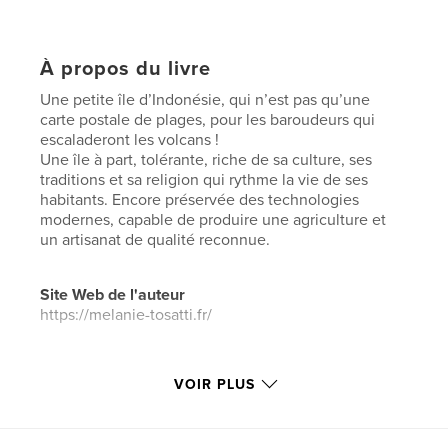
À propos du livre
Une petite île d’Indonésie, qui n’est pas qu’une
carte postale de plages, pour les baroudeurs qui
escaladeront les volcans !
Une île à part, tolérante, riche de sa culture, ses
traditions et sa religion qui rythme la vie de ses
habitants. Encore préservée des technologies
modernes, capable de produire une agriculture et
un artisanat de qualité reconnue.
Site Web de l'auteur
https://melanie-tosatti.fr/
Caractéristiques et détails
VOIR PLUS
Catégorie principale:
Voyages
Catégories supplémentaires
Livres d'art et de