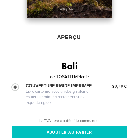
APERÇU
Bali
de
TOSATTI Mélanie
COUVERTURE RIGIDE IMPRIMÉE
39,99 €
Livre cartonné avec un design pleine
couleur imprimé directement sur la
jaquette rigide
La TVA sera ajoutée à la commande.