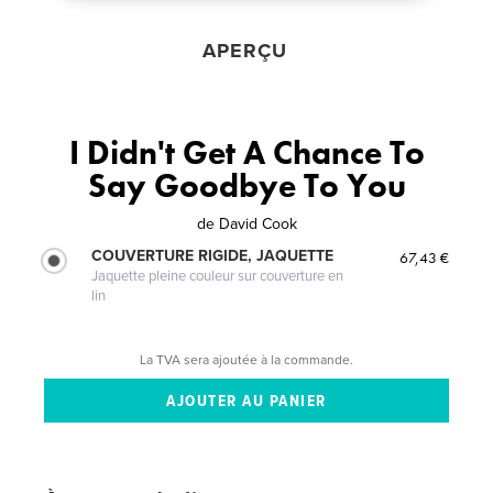
APERÇU
I Didn't Get A Chance To
Say Goodbye To You
de
David Cook
COUVERTURE RIGIDE, JAQUETTE
67,43 €
Jaquette pleine couleur sur couverture en
lin
La TVA sera ajoutée à la commande.