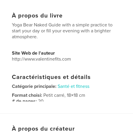
À propos du livre
Yoga Bear Naked Guide with a simple practice to
start your day or fill your evening with a brighter
atmosphere.
Site Web de l'auteur
http://www.valentinefits.com
Caractéristiques et détails
Catégorie principale:
Santé et fitness
Format choisi:
Petit carré, 18×18 cm
# de pages:
20
ISBN
Couverture souple: 9781034539537
Date de publication:
févr 28, 2021
À propos du créateur