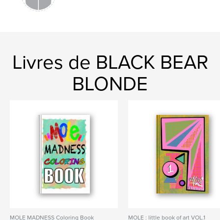
Livres de BLACK BEAR
BLONDE
MOLE MADNESS Coloring Book
MOLE : little book of art VOL.1