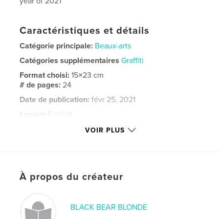
year of 2021
Caractéristiques et détails
Catégorie principale:
Beaux-arts
Catégories supplémentaires
Graffiti
Format choisi:
15×23 cm
# de pages:
24
Date de publication:
févr 25, 2021
Langue
English
Mots-clés
VOIR PLUS
,
,
,
,
MOLE
portraits
graffiti
fine art
,
art
mole
À propos du créateur
BLACK BEAR BLONDE