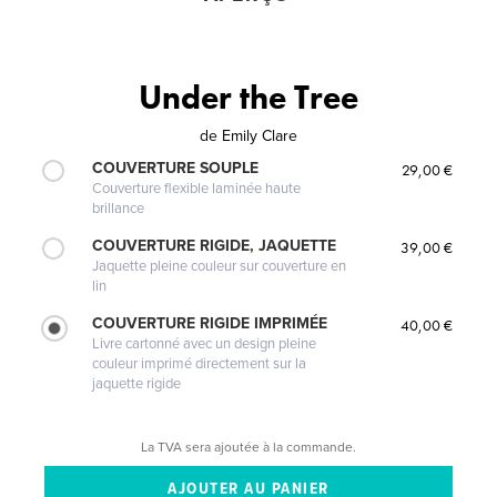
Under the Tree
de
Emily Clare
COUVERTURE SOUPLE
29,00 €
Couverture flexible laminée haute
brillance
COUVERTURE RIGIDE, JAQUETTE
39,00 €
Jaquette pleine couleur sur couverture en
lin
COUVERTURE RIGIDE IMPRIMÉE
40,00 €
Livre cartonné avec un design pleine
couleur imprimé directement sur la
jaquette rigide
La TVA sera ajoutée à la commande.