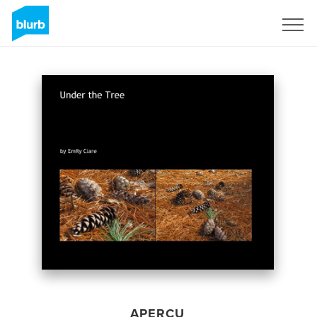
S'inscrire
APERÇU