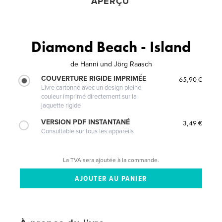
APERÇU
Diamond Beach - Island
de
Hanni und Jörg Raasch
COUVERTURE RIGIDE IMPRIMÉE
65,90 €
Livre cartonné avec un design pleine
couleur imprimé directement sur la
jaquette rigide
VERSION PDF INSTANTANÉ
3,49 €
Consultable sur tous les appareils
La TVA sera ajoutée à la commande.