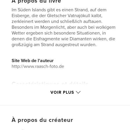
À propos du livre
Im Süden Islands gibt es einen Strand, auf dem
Eisberge, die der Gletscher Vatnajökull kalbt,
zerkleinert werden und schließlich auftauen.
Besonders im Morgenlicht, aber auch bei wolkigem
Wetter ergeben sich besondere Situationen, in
denen die Eisfragmente wie Diamanten wirken, die
großzügig am Strand ausgestreut wurden.
Site Web de l'auteur
http://www.raasch-foto.de
Caractéristiques et détails
VOIR PLUS
Catégorie principale:
Islande
Format choisi:
Format paysage, 25×20 cm
# de pages:
82
Date de publication:
déc 20, 2020
À propos du créateur
Langue
German