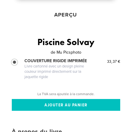
APERÇU
Piscine Solvay
de
Mu Picsphoto
COUVERTURE RIGIDE IMPRIMÉE
33,37 €
Livre cartonné avec un design pleine
couleur imprimé directement sur la
jaquette rigide
La TVA sera ajoutée à la commande.
À propos du livre