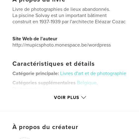
Livre de photographies de lieux abandonnés.
La piscine Solvay est un important bâtiment
construit en 1937-1939 par l'architecte Eléazar Cozac
Site Web de l'auteur
http://mupicsphoto.monespace.be/wordpress
Caractéristiques et détails
Catégorie principale:
Livres d'art et de photographie
Catégories supplémentaires
Belgique
,
Photographie de rue
VOIR PLUS
Format choisi:
Petit carré, 18×18 cm
# de pages:
20
ISBN
Couverture rigide imprimée: 9781034123231
À propos du créateur
Date de publication:
déc 18, 2020
Langue
French