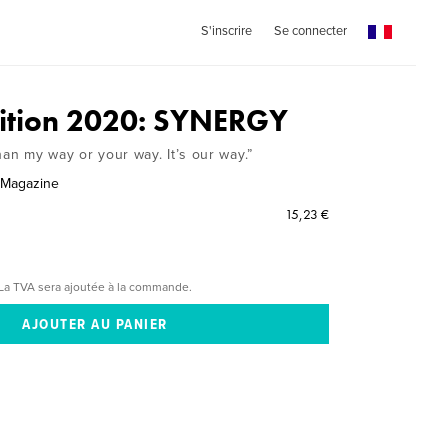
S'inscrire
Se connecter
dition 2020: SYNERGY
han my way or your way. It’s our way.”
 Magazine
15,23 €
La TVA sera ajoutée à la commande.