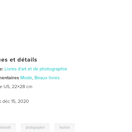
es et détails
e:
Livres d'art et de photographie
mentaires
Mode
,
Beaux livres
re US, 22×28 cm
:
déc 15, 2020
,
,
,
alhealth
photographer
fashion