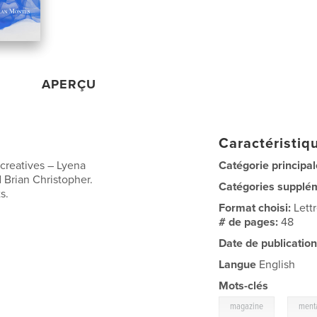
APERÇU
Caractéristiqu
 creatives – Lyena
Catégorie principal
 Brian Christopher.
Catégories supplé
s.
Format choisi:
Lett
# de pages:
48
Date de publication
Langue
English
Mots-clés
,
magazine
ment