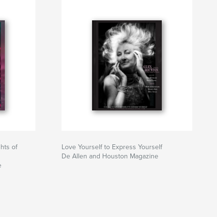
hts of
Love Yourself to Express Yourself
De Allen and Houston Magazine
e