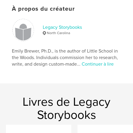
Couverture rigide imprimée: 9781034079255
À propos du créateur
Date de publication:
déc 12, 2020
Langue
English
Legacy Storybooks
North Carolina
Emily Brewer, Ph.D., is the author of Little School in
the Woods. Individuals commission her to research,
write, and design custom-made...
Continuer à lire
Livres de Legacy
Storybooks