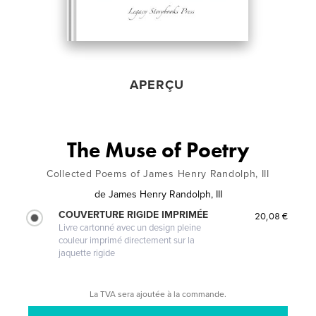
APERÇU
The Muse of Poetry
Collected Poems of James Henry Randolph, III
de
James Henry Randolph, III
COUVERTURE RIGIDE IMPRIMÉE
20,08 €
Livre cartonné avec un design pleine
couleur imprimé directement sur la
jaquette rigide
La TVA sera ajoutée à la commande.