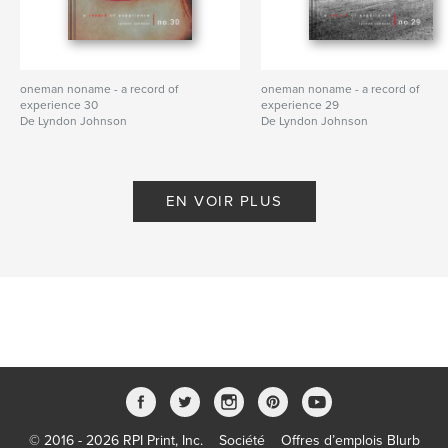
oneman noname - a record of
oneman noname - a record of
experience 30
experience 29
De Lyndon Johnson
De Lyndon Johnson
EN VOIR PLUS
© 2016 - 2026 RPI Print, Inc.
Société
Offres d’emplois Blurb