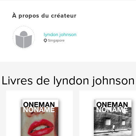
Langue
English
Mots-clés
À propos du créateur
,
,
street photography
zine
colour
lyndon johnson
Singapore
Livres de lyndon johnson