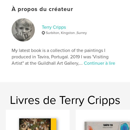
Langue
English
À propos du créateur
Mots-clés
,
,
,
,
responses
London
iPad
abstract
Terry Cripps
Surbiton, Kingston ,Surrey
Invention
My latest book is a collection of the paintings I
produced in Tavira, Portugal. 2019 I was 'Visiting
Artist" at the Guildhall Art Gallery,...
Continuer à lire
Livres de Terry Cripps