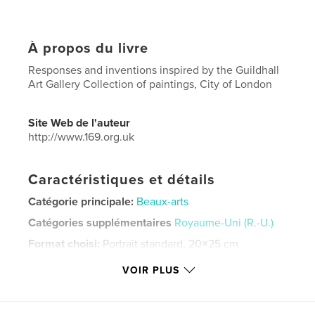
À propos du livre
Responses and inventions inspired by the Guildhall
Art Gallery Collection of paintings, City of London
Site Web de l'auteur
http://www.169.org.uk
Caractéristiques et détails
Catégorie principale:
Beaux-arts
Catégories supplémentaires
Royaume-Uni (R.-U.)
Format choisi:
Portrait standard, 20×25 cm
# de pages:
48
VOIR PLUS
ISBN
Couverture rigide imprimée: 9781034005964
Date de publication:
nov 05, 2020