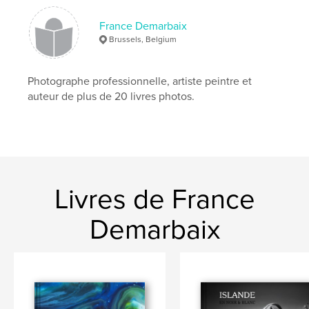
Mots-clés
France Demarbaix
,
,
,
abstraction
inspiration
pouring
Brussels, Belgium
,
peinture
art
Photographe professionnelle, artiste peintre et
auteur de plus de 20 livres photos.
Livres de France
Demarbaix