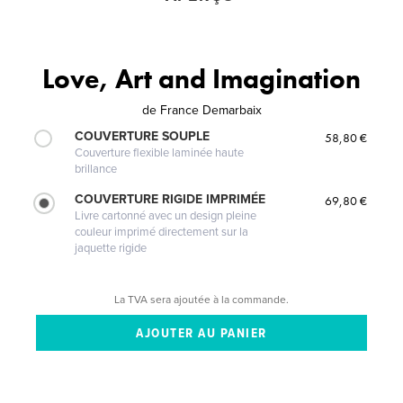
Love, Art and Imagination
de
France Demarbaix
COUVERTURE SOUPLE
58,80 €
Couverture flexible laminée haute
brillance
COUVERTURE RIGIDE IMPRIMÉE
69,80 €
Livre cartonné avec un design pleine
couleur imprimé directement sur la
jaquette rigide
La TVA sera ajoutée à la commande.