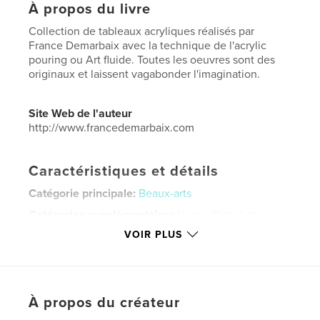
À propos du livre
Collection de tableaux acryliques réalisés par
France Demarbaix avec la technique de l'acrylic
pouring ou Art fluide. Toutes les oeuvres sont des
originaux et laissent vagabonder l'imagination.
Site Web de l'auteur
http://www.francedemarbaix.com
Caractéristiques et détails
Catégorie principale:
Beaux-arts
Catégories supplémentaires
Livres d'art et de
photographie
VOIR PLUS
Format choisi:
Format paysage, 25×20 cm
# de pages:
92
Date de publication:
oct 16, 2020
À propos du créateur
Langue
French