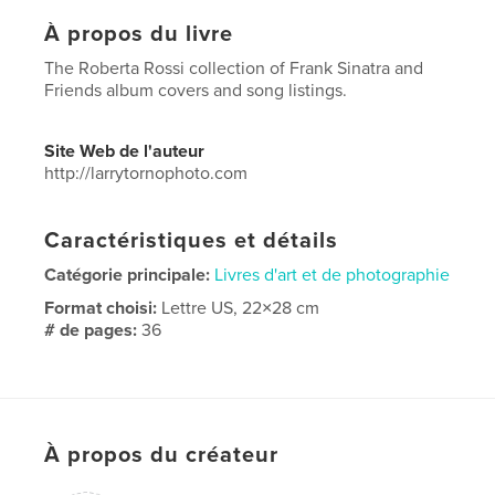
À propos du livre
The Roberta Rossi collection of Frank Sinatra and
Friends album covers and song listings.
Site Web de l'auteur
http://larrytornophoto.com
Caractéristiques et détails
Catégorie principale:
Livres d'art et de photographie
Format choisi:
Lettre US, 22×28 cm
# de pages:
36
Date de publication:
sept 04, 2020
Langue
English
Mots-clés
À propos du créateur
photography