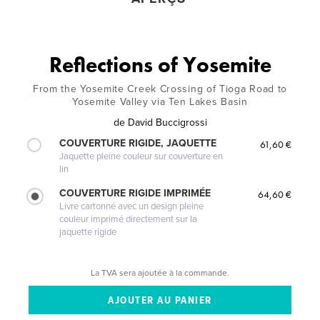
Reflections of Yosemite
From the Yosemite Creek Crossing of Tioga Road to
Yosemite Valley via Ten Lakes Basin
de
David Buccigrossi
COUVERTURE RIGIDE, JAQUETTE
61,60 €
Jaquette pleine couleur sur couverture en
lin
COUVERTURE RIGIDE IMPRIMÉE
64,60 €
Livre cartonné avec un design pleine
couleur imprimé directement sur la
jaquette rigide
La TVA sera ajoutée à la commande.