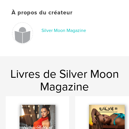
Mots-clés
À propos du créateur
,
,
Magazine
Photographer
Model
Silver Moon Magazine
Livres de Silver Moon
Magazine