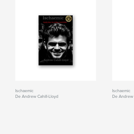
Ischaemic
Ischaemic
De Andrew Cahill-Lloyd
De Andrew C