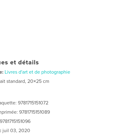
es et détails
e:
Livres d'art et de photographie
rait standard, 20×25 cm
jaquette: 9781715151072
imprimée: 9781715151089
 9781715151096
:
juil 03, 2020