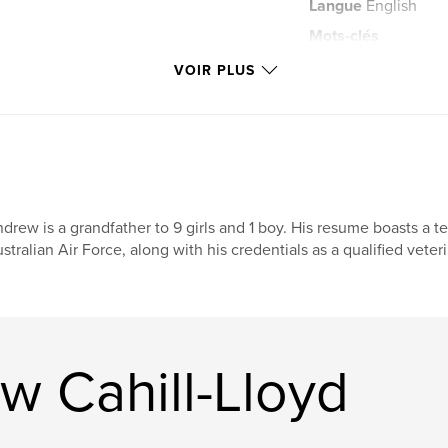
Langue
English
Mots-clés
,
the visitors
mai
VOIR PLUS
drew is a grandfather to 9 girls and 1 boy. His resume boasts a te
stralian Air Force, along with his credentials as a qualified veter
w Cahill-Lloyd