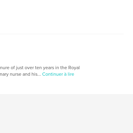
,
ne coon
dax
nure of just over ten years in the Royal
inary nurse and his...
Continuer à lire